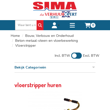
0
Toggle account dropdown
Toggle
mobile
Home
Bouw, Verbouw en Onderhoud
menu
Beton-metaal-steen-en vloerbewerking
Vloerstripper
Incl. BTW
Excl. BTW
Bekijk Categorieën
vloerstripper huren