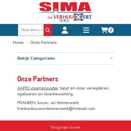
0
Toggle account dropdown
Toggle
mobile
Home
Onze Partners
menu
Bekijk Categorieën
Onze Partners
AAPIO
vloerrenovatie
, tapijt en vloer verwijderen,
egaliseren en vloerbewerking
FRANKEN, bouw- en timmerwerk:
frankenbouwentimmerwerk@hotmail.com
Terug naar boven