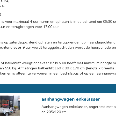
€ 54,-
0,-
g
 is voor maximaal 4 uur huren en ophalen is in de ochtend om 08:30 u
uur en terugbrengen voor 17.00 uur.
d
is op zaterdagochtend ophalen en terugbrengen op maandagochten
ochtend
voor
9 uur wordt teruggebracht dan wordt de huurperiode en 
n
of balkenlift weegt ongeveer 87 kilo en heeft met maximum hoogte 
an 550 kg. Afmetingen balkenlift 160 x 80 x 170 cm (lengte x breedte x 
lken en is alleen te vervoeren in een bedrijfsbus of op een aanhangw
aanhangwagen enkelasser
Aanhangwagen enkelasser, ongeremd met a
en 205x120 cm