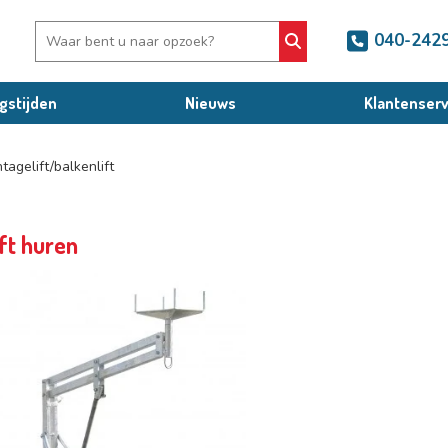
040-242
gstijden
Nieuws
Klantenserv
tagelift/balkenlift
ft huren