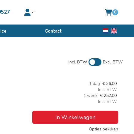
9527
0
Toggle account dropdown
ice
Contact
Nederlands
English
Incl. BTW
Excl. BTW
1 dag
€
36,00
Incl. BTW
1 week
€
252,00
Incl. BTW
In Winkelwagen
Opties bekijken