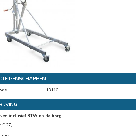
CTEIGENSCHAPPEN
ode
13110
IJVING
even inclusief BTW en de borg
 € 27,-
-