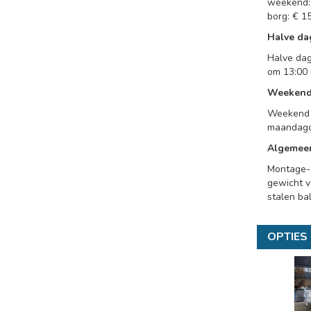
weekend: 
borg: € 15
Halve da
Halve dag
om 13:00 
Weeken
Weekend 
maandag
Algemee
Montage- 
gewicht v
stalen ba
OPTIES