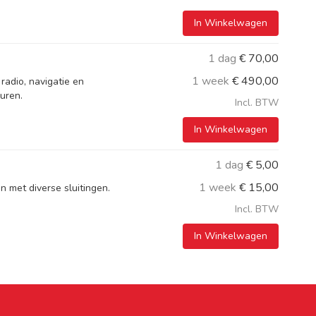
In Winkelwagen
1 dag
€
70,00
1 week
€
490,00
radio, navigatie en
uren.
Incl. BTW
In Winkelwagen
1 dag
€
5,00
1 week
€
15,00
n met diverse sluitingen.
Incl. BTW
In Winkelwagen