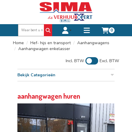
0
Toggle account dropdown
Toggle
mobile
Home
Hef- hijs en transport
Aanhangwagens
menu
Aanhangwagen enkelasser
Incl. BTW
Excl. BTW
Bekijk Categorieën
aanhangwagen huren