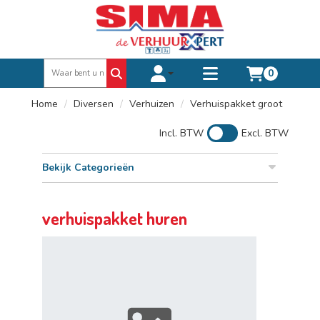
0
Toggle account dropdown
Toggle
mobile
Home
Diversen
Verhuizen
Verhuispakket groot
menu
Incl. BTW
Excl. BTW
Bekijk Categorieën
verhuispakket huren