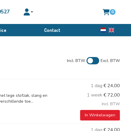
9527
0
Toggle account dropdown
ice
Contact
Nederlands
English
Incl. BTW
Excl. BTW
1 dag
€
24,00
1 week
€
72,00
et lege stofzak, slang en
rschillende toe...
Incl. BTW
In Winkelwagen
1 dag
€
24,00