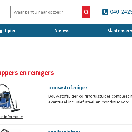
040-242
gstijden
Nieuws
Klantenserv
rippers en reinigers
bouwstofzuiger
Bouwstofzuiger cq fijngruiszuiger compleet m
eventueel inclusief steel en mondstuk voor ve
r informatie