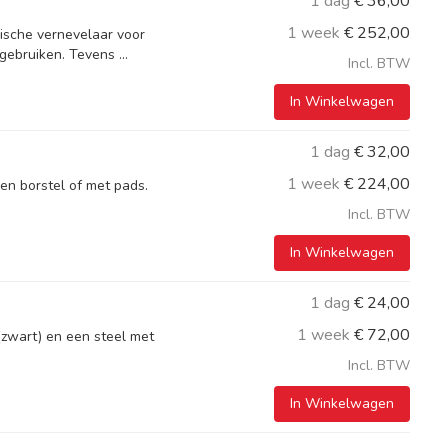
1 dag
€
36,00
1 week
€
252,00
rische vernevelaar voor
gebruiken. Tevens ...
Incl. BTW
In Winkelwagen
1 dag
€
32,00
1 week
€
224,00
n borstel of met pads.
Incl. BTW
In Winkelwagen
1 dag
€
24,00
1 week
€
72,00
(zwart) en een steel met
Incl. BTW
In Winkelwagen