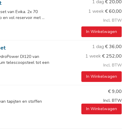
1 dag
€
20,00
t
1 week
€
60,00
set van Evika. 2x 70
 en vol reservoir met ...
Incl. BTW
In Winkelwagen
1 dag
€
36,00
et
1 week
€
252,00
ydroPower DI120 van
um telescoopsteel tot een
Incl. BTW
In Winkelwagen
€
9,00
Incl. BTW
van tapijten en stoffen
In Winkelwagen