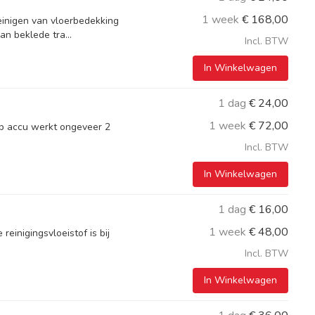
1 week
€
168,00
reinigen van vloerbedekking
an beklede tra...
Incl. BTW
In Winkelwagen
1 dag
€
24,00
1 week
€
72,00
 op accu werkt ongeveer 2
Incl. BTW
In Winkelwagen
1 dag
€
16,00
1 week
€
48,00
reinigingsvloeistof is bij
Incl. BTW
In Winkelwagen