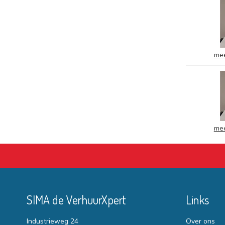
mee
mee
SIMA de VerhuurXpert
Links
Industrieweg 24
Over ons