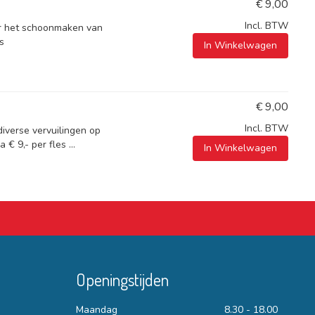
€
9,00
Incl. BTW
oor het schoonmaken van
s
In Winkelwagen
€
9,00
Incl. BTW
 diverse vervuilingen op
€ 9,- per fles ...
In Winkelwagen
Openingstijden
Maandag
8.30 - 18.00