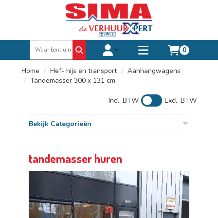
0
Toggle account dropdown
Toggle
mobile
Home
Hef- hijs en transport
Aanhangwagens
menu
Tandemasser 300 x 131 cm
Incl. BTW
Excl. BTW
Bekijk Categorieën
tandemasser huren