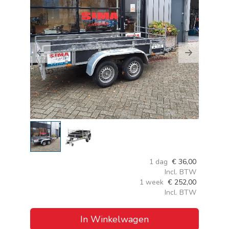
Previous
Next
1 dag
€
36,00
Incl. BTW
1 week
€
252,00
Incl. BTW
In Winkelwagen