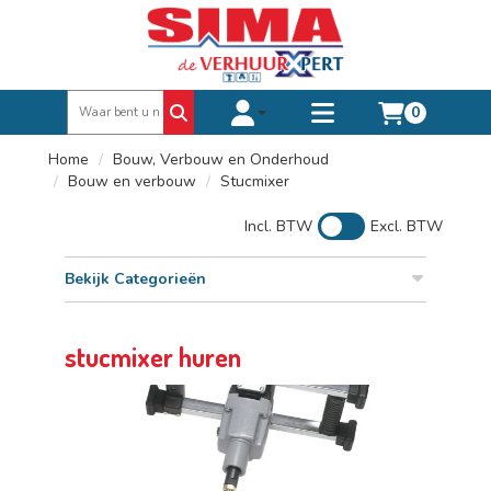
0
Toggle account dropdown
Toggle
mobile
Home
Bouw, Verbouw en Onderhoud
menu
Bouw en verbouw
Stucmixer
Incl. BTW
Excl. BTW
Bekijk Categorieën
stucmixer huren