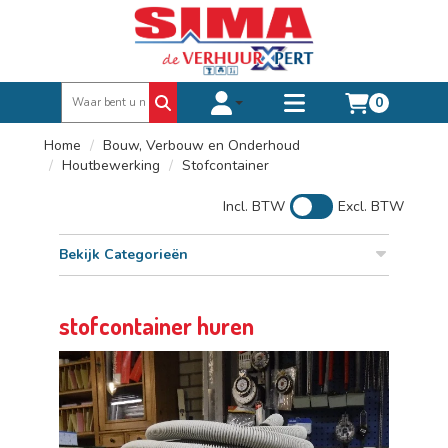
0
Toggle account dropdown
Toggle
mobile
Home
Bouw, Verbouw en Onderhoud
menu
Houtbewerking
Stofcontainer
Incl. BTW
Excl. BTW
Bekijk Categorieën
stofcontainer huren