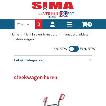
0
Toggle account dropdown
Toggle
mobile
Home
Hef- hijs en transport
Transportmiddelen
menu
Steekwagen
Incl. BTW
Excl. BTW
Bekijk Categorieën
steekwagen huren