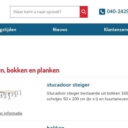
040-242
gstijden
Nieuws
Klantenserv
n, bokken en planken
stucadoor steiger
Stucadoor steiger bestaande uit bokken 165 
schotjes 50 x 200 cm (br x l) en huurtarieven
r informatie