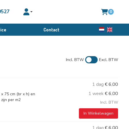
9527
0
Toggle account dropdown
ice
Contact
Nederlands
English
Incl. BTW
Excl. BTW
1 dag
€
6,00
1 week
€
6,00
x 75 cm (br x h) en
 zijn per m2
Incl. BTW
In Winkelwagen
1 dag
€
6,00