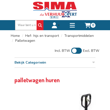
0
Toggle account dropdown
Toggle
mobile
Home
Hef- hijs en transport
Transportmiddelen
menu
Palletwagen
Incl. BTW
Excl. BTW
Bekijk Categorieën
palletwagen huren