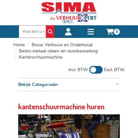
0
Toggle account dropdown
Toggle
mobile
Home
Bouw, Verbouw en Onderhoud
menu
Beton-metaal-steen-en vloerbewerking
Kantenschuurmachine
Incl. BTW
Excl. BTW
Bekijk Categorieën
kantenschuurmachine huren