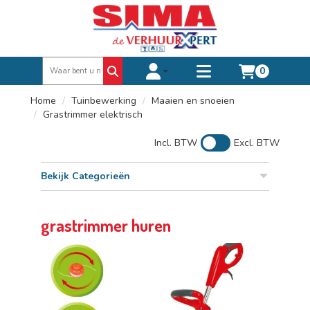
0
Toggle account dropdown
Toggle
mobile
Home
Tuinbewerking
Maaien en snoeien
menu
Grastrimmer elektrisch
Incl. BTW
Excl. BTW
Bekijk Categorieën
grastrimmer huren