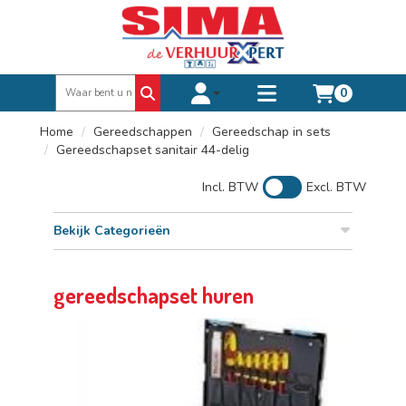
0
Toggle account dropdown
Toggle
mobile
Home
Gereedschappen
Gereedschap in sets
menu
Gereedschapset sanitair 44-delig
Incl. BTW
Excl. BTW
Bekijk Categorieën
gereedschapset huren