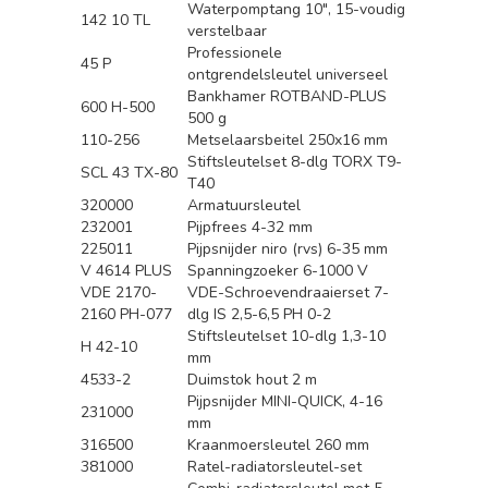
Waterpomptang 10", 15-voudig
142 10 TL
verstelbaar
Professionele
45 P
ontgrendelsleutel universeel
Bankhamer ROTBAND-PLUS
600 H-500
500 g
110-256
Metselaarsbeitel 250x16 mm
Stiftsleutelset 8-dlg TORX T9-
SCL 43 TX-80
T40
320000
Armatuursleutel
232001
Pijpfrees 4-32 mm
225011
Pijpsnijder niro (rvs) 6-35 mm
V 4614 PLUS
Spanningzoeker 6-1000 V
VDE 2170-
VDE-Schroevendraaierset 7-
2160 PH-077
dlg IS 2,5-6,5 PH 0-2
Stiftsleutelset 10-dlg 1,3-10
H 42-10
mm
4533-2
Duimstok hout 2 m
Pijpsnijder MINI-QUICK, 4-16
231000
mm
316500
Kraanmoersleutel 260 mm
381000
Ratel-radiatorsleutel-set