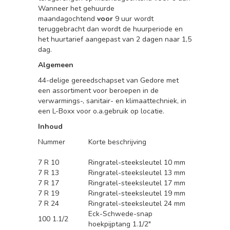
Wanneer het gehuurde
maandagochtend
voor
9 uur wordt
teruggebracht dan wordt de huurperiode en
het huurtarief aangepast van 2 dagen naar 1,5
dag.
Algemeen
44-delige gereedschapset van Gedore met
een assortiment voor beroepen in de
verwarmings-, sanitair- en klimaattechniek, in
een L-Boxx voor o.a.gebruik op locatie.
Inhoud
Nummer
Korte beschrijving
7 R 10
Ringratel-steeksleutel 10 mm
7 R 13
Ringratel-steeksleutel 13 mm
7 R 17
Ringratel-steeksleutel 17 mm
7 R 19
Ringratel-steeksleutel 19 mm
7 R 24
Ringratel-steeksleutel 24 mm
Eck-Schwede-snap
100 1.1/2
hoekpijptang 1.1/2"