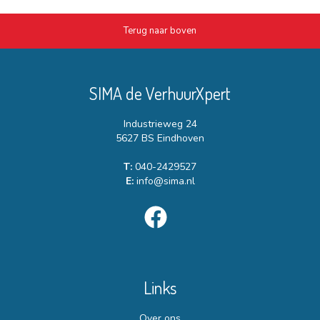
Terug naar boven
SIMA de VerhuurXpert
Industrieweg 24
5627 BS Eindhoven
T:
040-2429527
E:
info@sima.nl
Links
Over ons