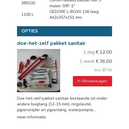
Combi-radiatorsleutel met 5
380100
maten 3/8"-1"
GEDORE L-BOXX 136 leeg,
1100 L
442x357x151 mm
OPTIES
doe-het-zelf pakket sanitair
1 dag
€
12,00
1 week
€
36,00
Incl. BTW
In Winkelwagen
Doe-het-zelf pakket sanitair bestaande uit onder
andere buigtang (12-15 mm), ringsleutel,
pijpensnijder en pijpentang, waterpompta...
meer informatie