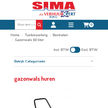
0
Toggle account dropdown
Toggle
mobile
Home
Tuinbewerking
Bestraten
menu
Gazonwals 60 liter
Incl. BTW
Excl. BTW
Bekijk Categorieën
gazonwals huren