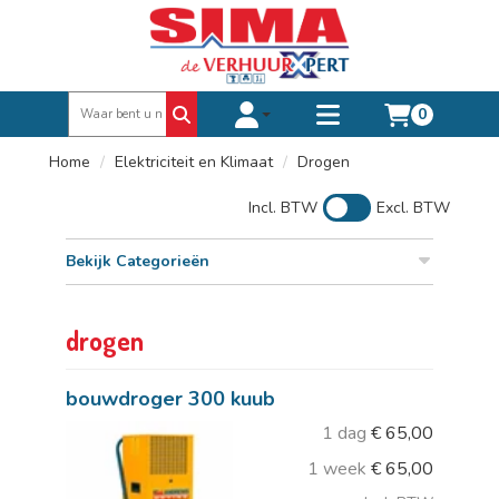
0
Toggle account dropdown
Toggle
mobile
Home
Elektriciteit en Klimaat
Drogen
menu
Incl. BTW
Excl. BTW
Bekijk Categorieën
drogen
bouwdroger 300 kuub
1 dag
€
65,00
1 week
€
65,00