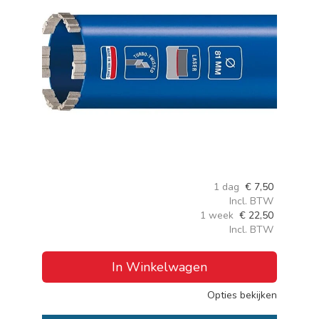
1 dag
€
7,50
Incl. BTW
1 week
€
22,50
Incl. BTW
In Winkelwagen
Opties bekijken