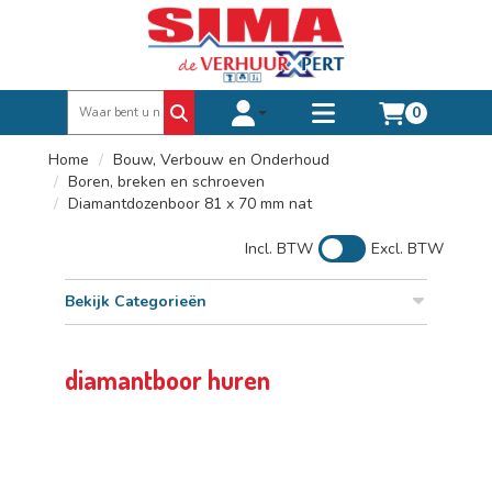
0
Toggle account dropdown
Toggle
mobile
Home
Bouw, Verbouw en Onderhoud
menu
Boren, breken en schroeven
Diamantdozenboor 81 x 70 mm nat
Incl. BTW
Excl. BTW
Bekijk Categorieën
diamantboor huren