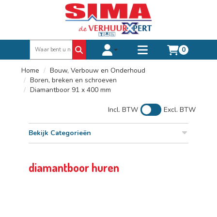
0
Toggle account dropdown
Toggle
mobile
Home
Bouw, Verbouw en Onderhoud
menu
Boren, breken en schroeven
Diamantboor 91 x 400 mm
Incl. BTW
Excl. BTW
Bekijk Categorieën
diamantboor huren