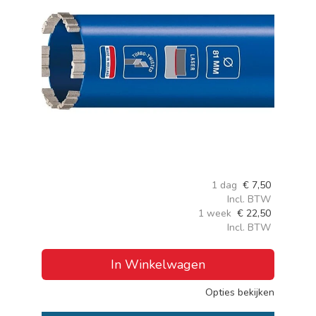
1 dag
€
7,50
Incl. BTW
1 week
€
22,50
Incl. BTW
In Winkelwagen
Opties bekijken