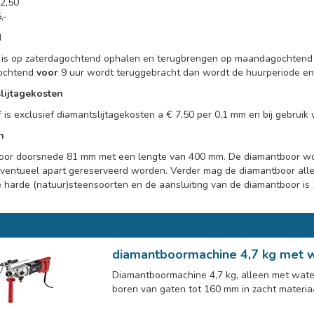
2,50
,-
d
is op zaterdagochtend ophalen en terugbrengen op maandagochten
ochtend
voor
9 uur wordt teruggebracht dan wordt de huurperiode en 
lijtagekosten
 is exclusief diamantslijtagekosten a € 7,50 per 0,1 mm en bij gebruik 
n
oor doorsnede 81 mm met een lengte van 400 mm. De diamantboor wo
ventueel apart gereserveerd worden. Verder mag de diamantboor alle
 harde (natuur)steensoorten en de aansluiting van de diamantboor is 1
diamantboormachine 4,7 kg met w
Diamantboormachine 4,7 kg, alleen met water
boren van gaten tot 160 mm in zacht materiaal