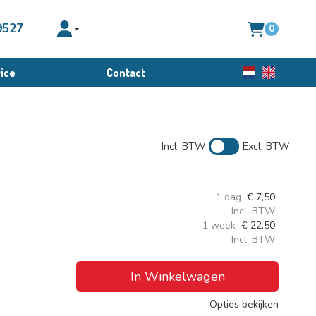
9527
0
Toggle account dropdown
ice
Contact
Nederlands
English
Incl. BTW
Excl. BTW
1 dag
€
7,50
Incl. BTW
1 week
€
22,50
Incl. BTW
In Winkelwagen
Opties bekijken