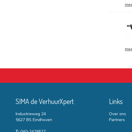
mee
mee
SIMA de VerhuurXpert
Links
Industrieweg 24
Over ons
5627 BS Eindhoven
Partners
T:
040-2429527