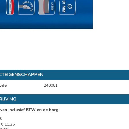
CTEIGENSCHAPPEN
ode
240081
IJVING
even inclusief BTW en de borg
50
 € 11,25