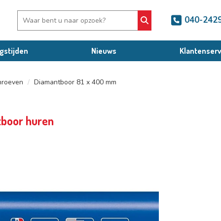
040-242
gstijden
Nieuws
Klantenserv
hroeven
Diamantboor 81 x 400 mm
boor huren