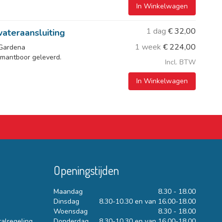
In Winkelwagen
1 dag
€
32,00
ateraansluiting
1 week
€
224,00
 Gardena
amantboor geleverd.
Incl. BTW
In Winkelwagen
Openingstijden
Maandag
8.30 - 18.00
Dinsdag
8.30-10.30 en van 16.00-18.00
Woensdag
8.30 - 18.00
talregeling
Donderdag
8.30-10.30 en van 16.00-18.00