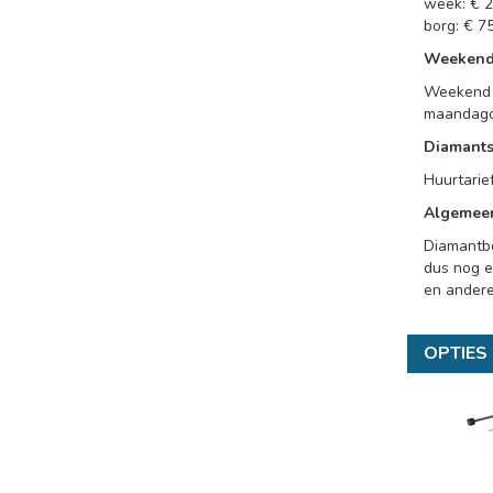
week: € 2
borg: € 75
Weeken
Weekend 
maandag
Diamants
Huurtarief
Algemee
Diamantb
dus nog e
en andere
OPTIES