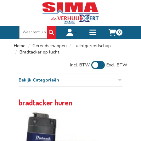
0
Toggle account dropdown
Toggle
mobile
Home
Gereedschappen
Luchtgereedschap
menu
Bradtacker op lucht
Incl. BTW
Excl. BTW
Bekijk Categorieën
bradtacker huren