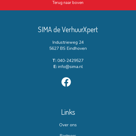
Terug naar boven
SIMA de VerhuurXpert
Industrieweg 24
5627 BS Eindhoven
T:
040-2429527
E:
info@sima.nl
Links
Over ons
Partners