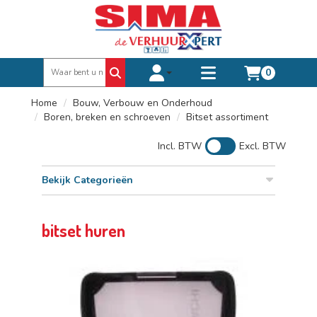
0
Toggle account dropdown
Toggle
mobile
Home
Bouw, Verbouw en Onderhoud
menu
Boren, breken en schroeven
Bitset assortiment
Incl. BTW
Excl. BTW
Bekijk Categorieën
bitset huren