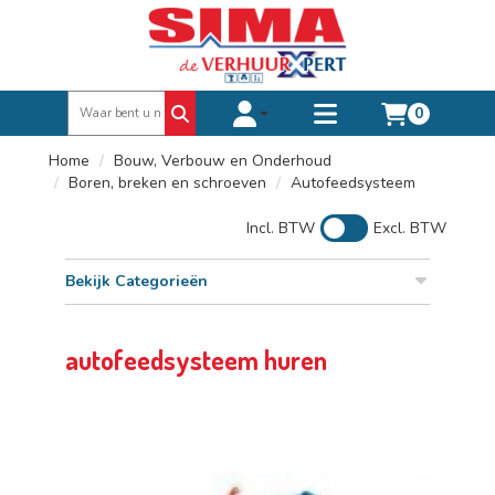
0
Toggle account dropdown
Toggle
mobile
Home
Bouw, Verbouw en Onderhoud
menu
Boren, breken en schroeven
Autofeedsysteem
Incl. BTW
Excl. BTW
Bekijk Categorieën
autofeedsysteem huren