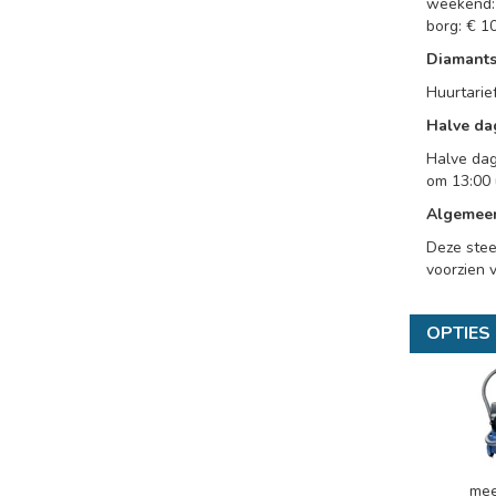
weekend: 
borg: € 10
Diamants
Huurtarief
Halve da
Halve dag
om 13:00 
Algemee
Deze stee
voorzien 
OPTIES
mee