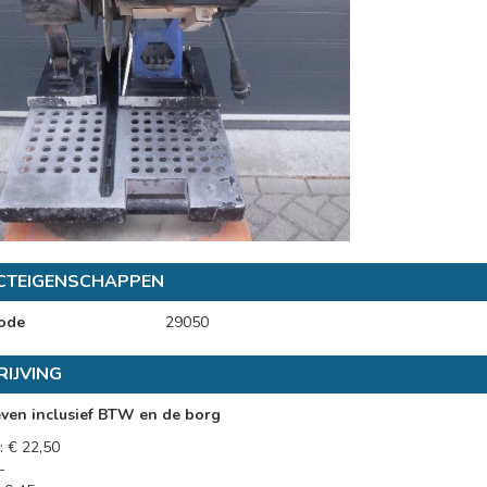
CTEIGENSCHAPPEN
ode
29050
IJVING
even inclusief BTW en de borg
: € 22,50
-