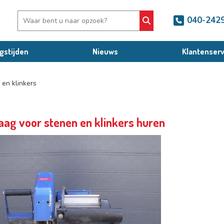
040-242
gstijden
Nieuws
Klantenserv
 en klinkers
aag voor stenen en klinkers huren