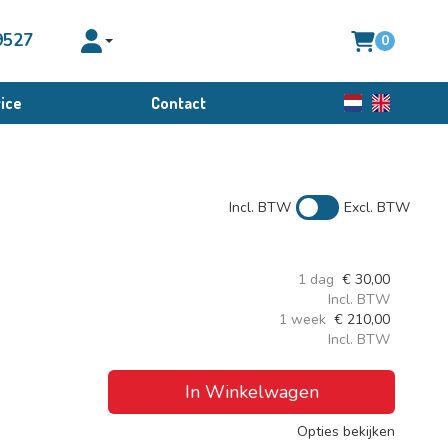
9527
0
Toggle account dropdown
ice
Contact
Nederlands
English
Incl. BTW
Excl. BTW
1 dag
€
30,00
Incl. BTW
1 week
€
210,00
Incl. BTW
In Winkelwagen
Opties bekijken