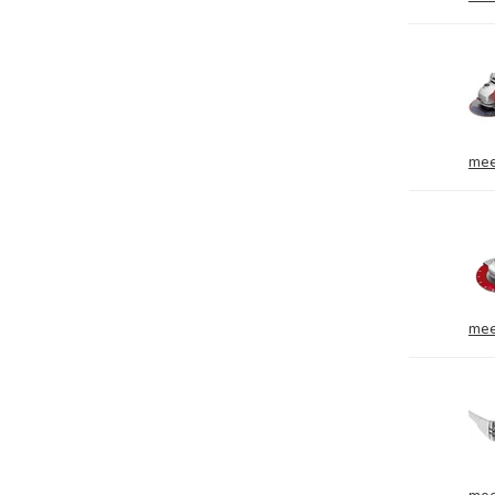
mee
mee