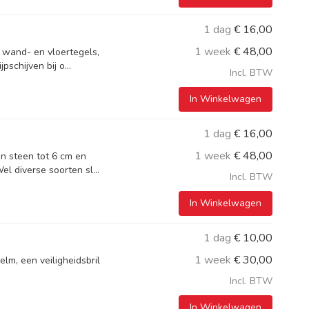
1 dag
€
16,00
1 week
€
48,00
n wand- en vloertegels,
pschijven bij o...
Incl. BTW
In Winkelwagen
1 dag
€
16,00
1 week
€
48,00
en steen tot 6 cm en
l diverse soorten sl...
Incl. BTW
In Winkelwagen
1 dag
€
10,00
1 week
€
30,00
elm, een veiligheidsbril
Incl. BTW
In Winkelwagen