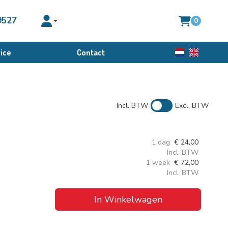
9527
0
Toggle account dropdown
ice
Contact
Nederlands
English
Incl. BTW
Excl. BTW
1 dag
€
24,00
Incl. BTW
1 week
€
72,00
Incl. BTW
In Winkelwagen