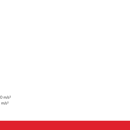
0 m/s²
 m/s²