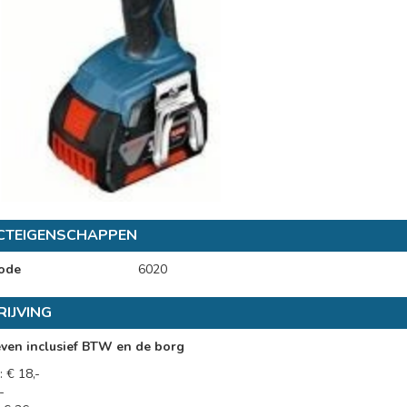
CTEIGENSCHAPPEN
ode
6020
IJVING
even inclusief BTW en de borg
 € 18,-
-