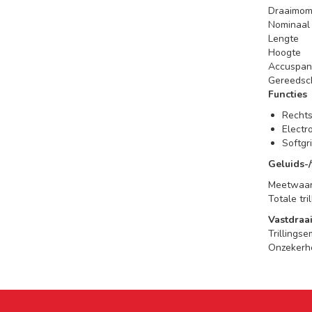
Draaimome
Nominaal 
Lengte
Hoogte
Accuspan
Gereeds
Functies
Rechts
Electr
Softgr
Geluids-/
Meetwaar
Totale tr
Vastdraa
Trillings
Onzekerh