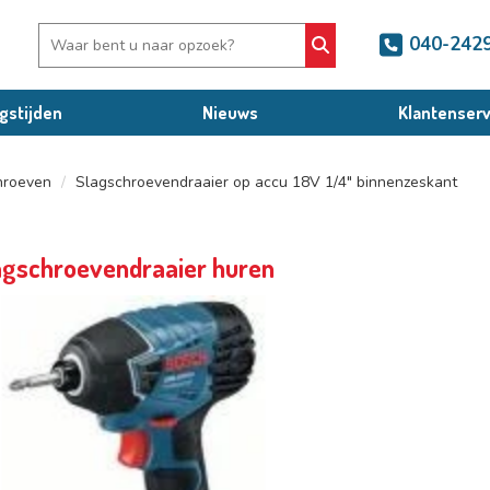
040-242
gstijden
Nieuws
Klantenserv
hroeven
Slagschroevendraaier op accu 18V 1/4" binnenzeskant
agschroevendraaier huren