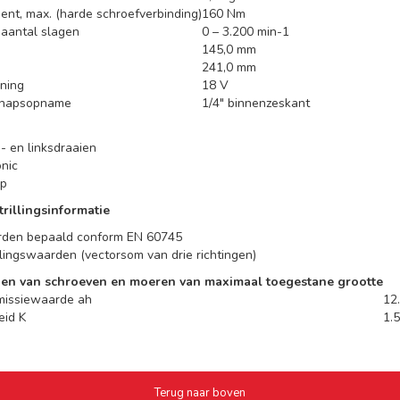
nt, max. (harde schroefverbinding)
160 Nm
aantal slagen
0 – 3.200 min-1
145,0 mm
241,0 mm
ning
18 V
chapsopname
1/4" binnenzeskant
- en linksdraaien
onic
ip
trillingsinformatie
den bepaald conform EN 60745
illingswaarden (vectorsom van drie richtingen)
ien van schroeven en moeren van maximaal toegestane grootte
emissiewaarde ah
12.
eid K
1.5
Terug naar boven