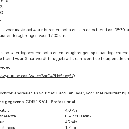
€ 36,-
2,-
0,-
g
 is voor maximaal 4 uur huren en ophalen is in de ochtend om 08:30 u
uur en terugbrengen voor 17.00 uur.
d
is op zaterdagochtend ophalen en terugbrengen op maandagochten
ochtend
voor
9 uur wordt teruggebracht dan wordt de huurperiode en 
evideo
www.youtube.com/watch?v=O4PNdSsxqSQ
n
schroevendraaier 18 Volt met 1 accu en lader, voor snel resultaat bi
he gegevens: GDR 18 V-LI Professional
iteit
4,0 Ah
toerental
0 – 2.800 min-1
ur
45 min
ncl. accu
1,7 kg