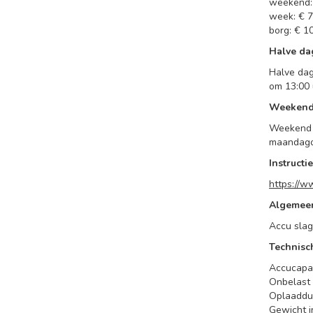
weekend: 
week: € 7
borg: € 10
Halve da
Halve dag
om 13:00 
Weeken
Weekend 
maandag
Instructi
https://
Algemee
Accu slag
Technisc
Accucapac
Onbelast 
Oplaaddu
Gewicht i