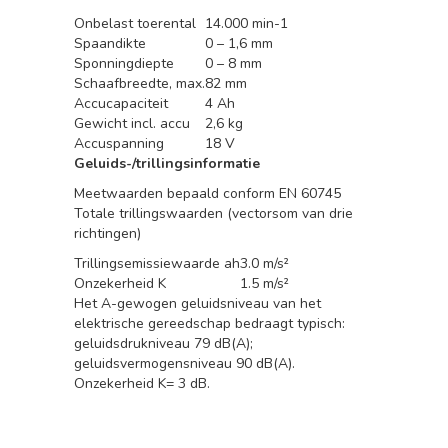
Onbelast toerental
14.000 min-1
Spaandikte
0 – 1,6 mm
Sponningdiepte
0 – 8 mm
Schaafbreedte, max.
82 mm
Accucapaciteit
4 Ah
Gewicht incl. accu
2,6 kg
Accuspanning
18 V
Geluids-/trillingsinformatie
Meetwaarden bepaald conform EN 60745
Totale trillingswaarden (vectorsom van drie
richtingen)
Trillingsemissiewaarde ah
3.0 m/s²
Onzekerheid K
1.5 m/s²
Het A-gewogen geluidsniveau van het
elektrische gereedschap bedraagt typisch:
geluidsdrukniveau 79 dB(A);
geluidsvermogensniveau 90 dB(A).
Onzekerheid K= 3 dB.