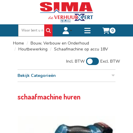
0
Toggle account dropdown
Toggle
mobile
Home
Bouw, Verbouw en Onderhoud
menu
Houtbewerking
Schaafmachine op accu 18V
Incl. BTW
Excl. BTW
Bekijk Categorieën
schaafmachine huren