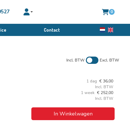
9527
0
Toggle account dropdown
ice
Contact
Nederlands
English
Incl. BTW
Excl. BTW
1 dag
€
36,00
Incl. BTW
1 week
€
252,00
Incl. BTW
In Winkelwagen