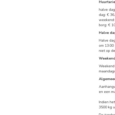
Huurtari
halve dag:
dag: € 36,
weekend: 
borg: € 10
Halve da
Halve dag
om 13:00 
niet op d
Weeken
Weekend 
maandag
Algemee
Aanhangwa
en een m
Indien he
3500 kg u
De tandem