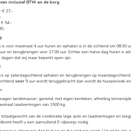
even inclusief BTW en de borg
 € 27,-
-
€ 54,-
0,-
g
 is voor maximaal 4 uur huren en ophalen is in de ochtend om 08:30 u
uur en terugbrengen voor 17.00 uur.
Echter een halve dag huren is all
e dagen dat wij maar beperkt open zijn.
d
is op zaterdagochtend ophalen en terugbrengen op maandagochten
ochtend
voor
9 uur wordt teruggebracht dan wordt de huurperiode en 
n
gen tandemasser, geremd, met eigen kenteken, afmeting binnenzijde
aximaal laadvermogen van 1500 kg.
t totaalgewicht van de combinatie lege auto en laadvermogen en le
itkomt heeft u een aanvullend E-rijbewijs nodig.
asser is alleen per dag te huur en dus niet per week. U kunt bij ons 