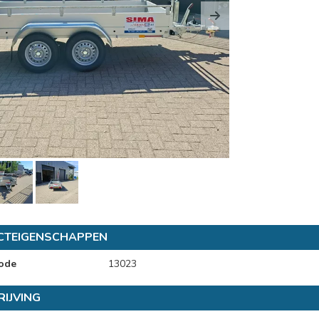
us
Next
CTEIGENSCHAPPEN
ode
13023
IJVING