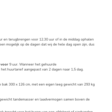
ur en terugbrengen voor 12.30 uur of in de middag ophalen
een mogelijk op de dagen dat wij de hele dag open zijn, dus
d
voor
9 uur. Wanneer het gehuurde
het huurtarief aangepast van 2 dagen naar 1,5 dag.
 bak 300 x 126 cm, met een eigen leeg gewicht van 293 kg
eggewicht tandemasser en laadvermogen samen boven de
ook terecht voor het huren van een afdeknet of sjorbanden.